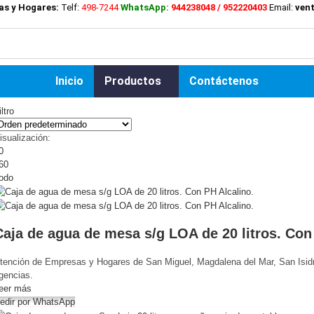
as y Hogares:
Telf:
498-7244
WhatsApp:
944238048 / 952220403
Email:
ven
Inicio
Productos
Contáctenos
iltro
isualización:
0
60
odo
Caja de agua de mesa s/g LOA de 20 litros. Con
tención de Empresas y Hogares de San Miguel, Magdalena del Mar, San Isidro
gencias.
eer más
edir por WhatsApp