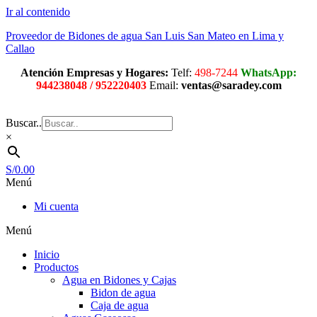
Ir al contenido
Proveedor de Bidones de agua San Luis San Mateo en Lima y
Callao
Atención Empresas y Hogares:
Telf:
498-7244
WhatsApp:
944238048 / 952220403
Email:
ventas@saradey.com
Buscar..
×
S/
0.00
Menú
Mi cuenta
Menú
Inicio
Productos
Agua en Bidones y Cajas
Bidon de agua
Caja de agua