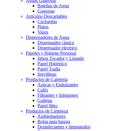
Aguas Gaseosas
Botellas de Agua
Gaseosas
Artículos Descartables
Cucharitas
Platos
Vasos
Dispensadores de Agua
Dispensador clasico
Dispensador electrico
Papeles y Higiene Personal
Jabon Tocador y Liquido
Papel Higiénico
Papel Toalla
Servilletas
Productos de Cafeteria
Azúcar y Endulzantes
Cafés
Filtrantes y Infusiones
Galletas
Papel filtro
Productos de Limpieza
Ambientadores
Bolsa para basura
Desinfectantes y limpiatodos