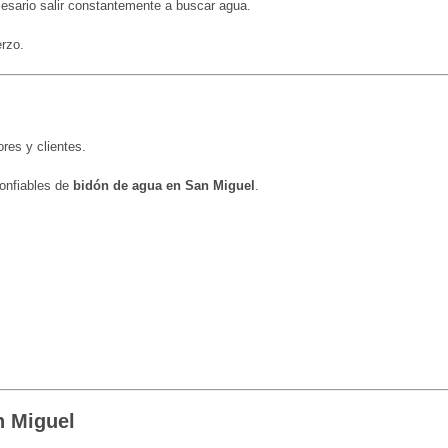
cesario salir constantemente a buscar agua.
erzo.
res y clientes.
confiables de
bidón de agua en San Miguel
.
n Miguel