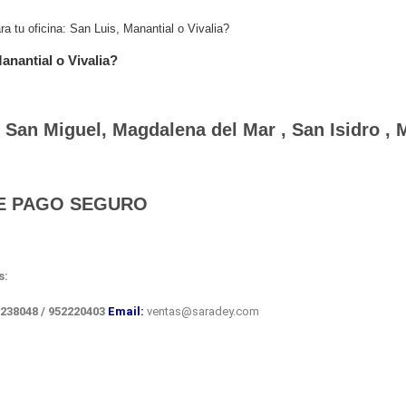
anantial o Vivalia?
an Miguel, Magdalena del Mar , San Isidro , Mi
E PAGO SEGURO
s:
238048 / 952220403
Email:
ventas@saradey.com